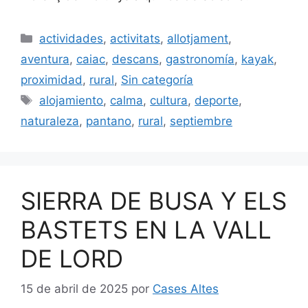
actividades
,
activitats
,
allotjament
,
aventura
,
caiac
,
descans
,
gastronomía
,
kayak
,
proximidad
,
rural
,
Sin categoría
alojamiento
,
calma
,
cultura
,
deporte
,
naturaleza
,
pantano
,
rural
,
septiembre
SIERRA DE BUSA Y ELS
BASTETS EN LA VALL
DE LORD
15 de abril de 2025
por
Cases Altes