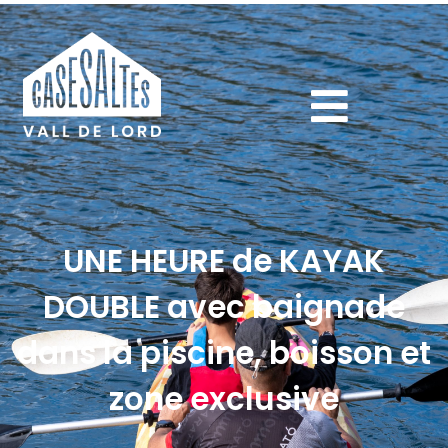
UNE HEURE de KAYAK
DOUBLE avec baignade
dans la piscine, boisson et
zone exclusive